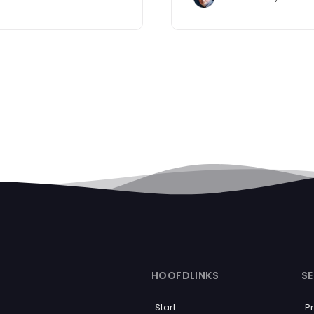
HOOFDLINKS
SE
Start
P