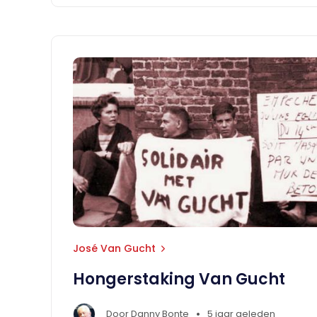
José Van Gucht
Hongerstaking Van Gucht
•
Door
Danny Bonte
5 jaar geleden