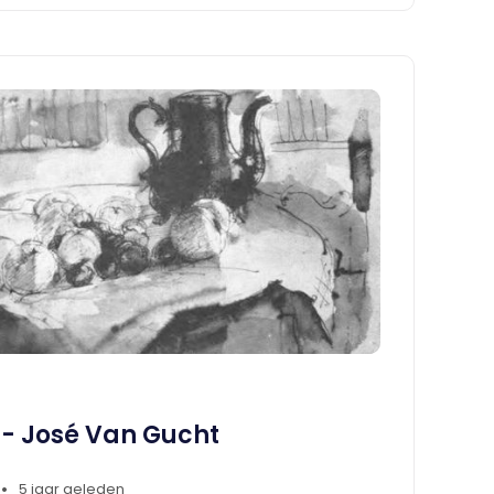
- José Van Gucht
•
5 jaar geleden