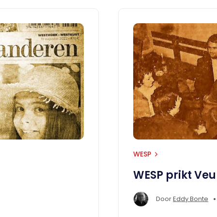
WESP
WESP prikt Veu
•
Door
Eddy Bonte