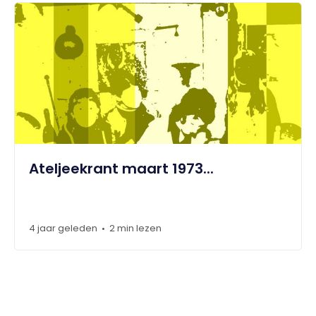
Ateljeekrant maart 1973...
4 jaar geleden
2 min lezen
•