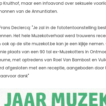
 Kruithof, maar een infoavond over seksuele voorli
 nonnen van de Annuntiaten.
Frans Declercq: "Je zal in de fototentoonstelling besl
nnen. Het hele Muzekotverhaal werd trouwens recen
 ook op de site muzekot.be kan je een kijkje nemen.
ünie plaats van een 90 tal ex-Muzekotters in Ontm
Veurne, met optredens van Roel Van Bambost en Vui
rd afgesloten met een receptie, aangeboden door 
waarvoor dank"