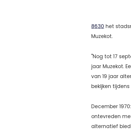
8630
het stadsm
Muzekot.
"Nog tot 17 sep
jaar Muzekot. 
van 19 jaar alt
bekijken tijden
December 1970:
ontevreden met
alternatief bie