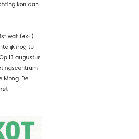
chting kon dan
ist wat (ex-)
telijk nog te
 Op 13 augustus
oetingscentrum
le Mong. De
het