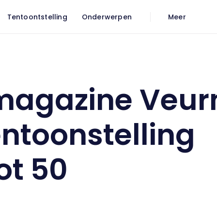
Tentoontstelling
Onderwerpen
Meer
ntoonstelling Muzekot 50
magazine Veur
entoonstelling
ot 50