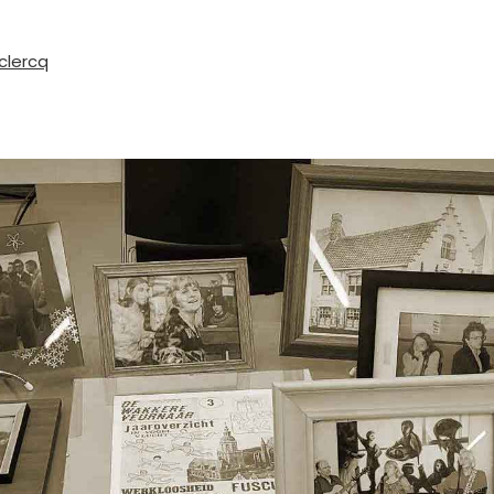
clercq