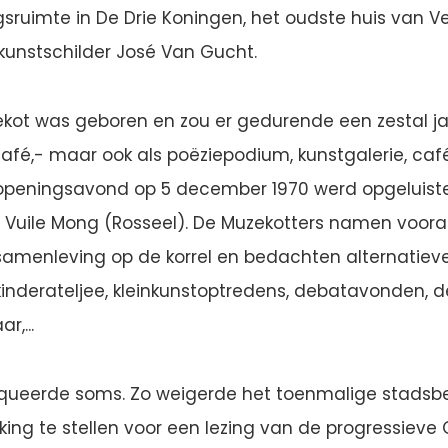
sruimte in De Drie Koningen, het oudste huis van V
unstschilder José Van Gucht.
ekot was geboren en zou er gedurende een zestal j
 café,- maar ook als poëziepodium, kunstgalerie, ca
e openingsavond op 5 december 1970 werd opgeluist
Vuile Mong (Rosseel). De Muzekotters namen voora
amenleving op de korrel en bedachten alternatieve
 kinderateljee, kleinkunstoptredens, debatavonden, d
,...
queerde soms. Zo weigerde het toenmalige stadsb
kking te stellen voor een lezing van de progressieve