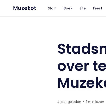
Muzekot
Start
Boek
Site
Feest
Stadsmagazine Veurne over te
Stads
over t
Muzek
4 jaar geleden
•
1 min lezen