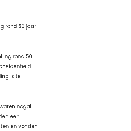
g rond 50 jaar
lling rond 50
scheidenheid
ing is te
 waren nogal
lden een
chten en vonden