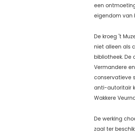
een ontmoeting
eigendom van k
De kroeg 't Muz
niet alleen als
bibliotheek. D
Vermandere en 
conservatieve s
anti-autoritair
Wakkere Veurnaar
De werking cho
zaal ter beschi