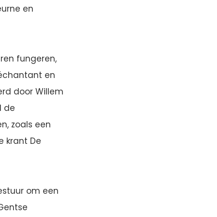
eurne en
aren fungeren,
féchantant en
erd door Willem
l de
n, zoals een
e krant De
estuur om een
 Gentse